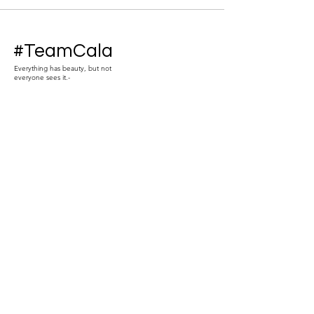
#TeamCala
Everything has beauty, but not
everyone sees it.-
¡Be Part
of the Cala
Universe!
Inquire -
Info.