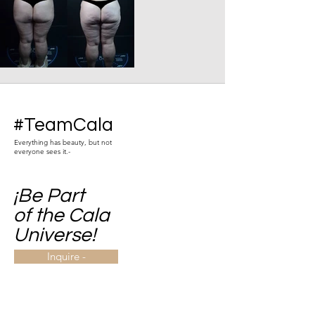
#TeamCala
Everything has beauty, but not
everyone sees it.-
¡Be Part
of the Cala
Universe!
Inquire -