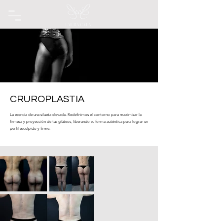
CRUROPLASTIA
La esencia de una silueta elevada. Redefinimos el contorno para maximizar la
firmeza y proyección de tus glúteos, liberando su forma auténtica para lograr un
perfil esculpido y firme.