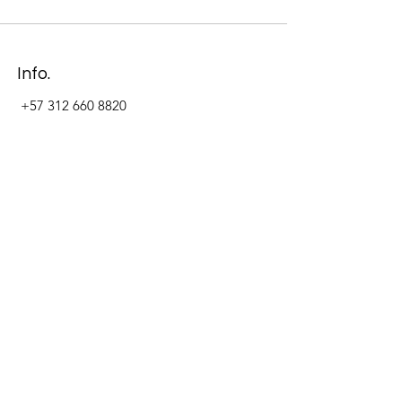
Info.
+57 312 660 8820
Address
Carrera 11 #84-09 Local 22
Paseo La Cabrera
Bogotá - Colombia
Follow Us Now_
LinkedIn
Facebook
Instagram